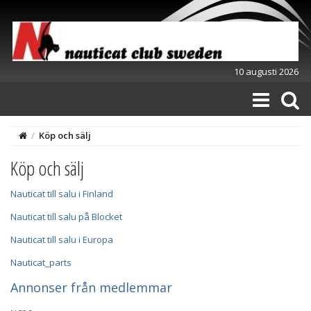
10 augusti 2026
/
Köp och sälj
Köp och sälj
Nauticat till salu i Finland
Nauticat till salu på Blocket
Nauticat till salu i Europa
Nauticat_parts
Annonser från medlemmar